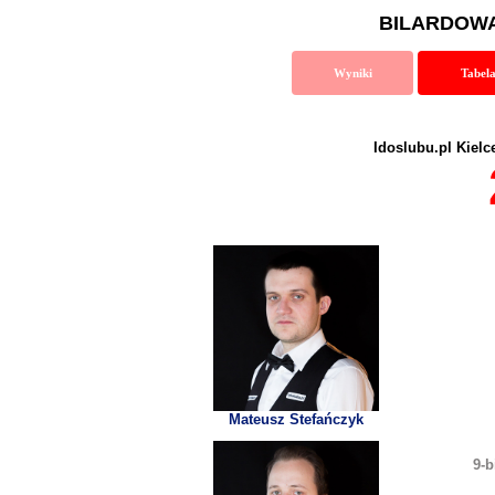
BILARDOWA
Wyniki
Tabel
Idoslubu.pl Kielc
Mateusz Stefańczyk
9-b