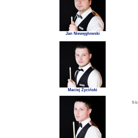
Jan Niewęgłowski
Maciej Życiński
9-b