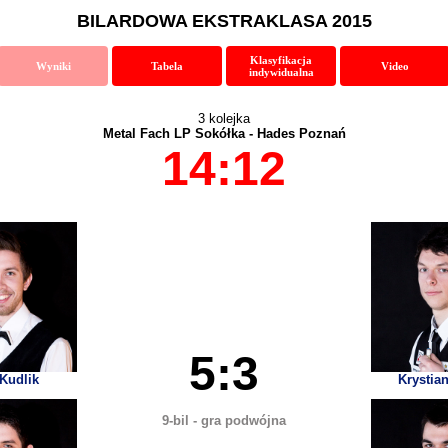
BILARDOWA EKSTRAKLASA 2015
Klasyfikacja
Wyniki
Tabela
Video
indywidualna
3 kolejka
Metal Fach LP Sokółka - Hades Poznań
14:12
5:3
 Kudlik
Krystia
9-bil - gra podwójna