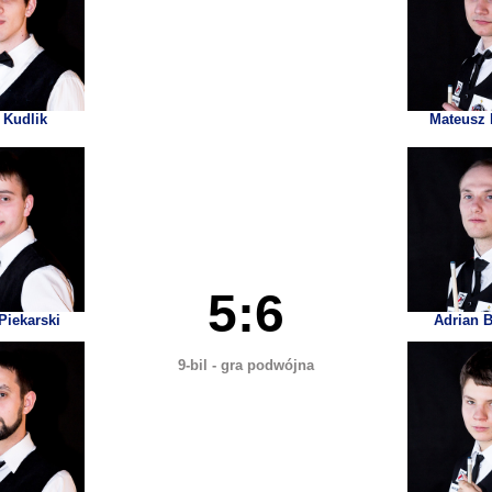
 Kudlik
Mateusz 
5:6
Piekarski
Adrian 
9-bil - gra podwójna