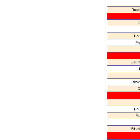
Reslo
O
Hou
Me
Bilar
Reslo
O
Hou
Me
Bilar