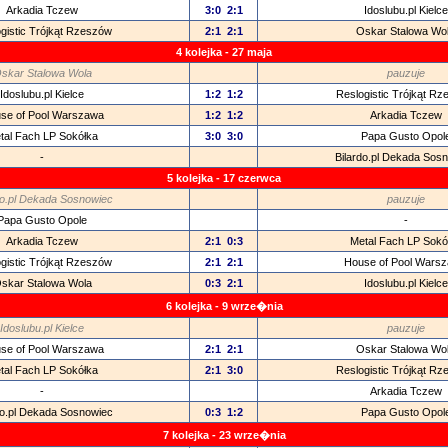
Arkadia Tczew
3:0
2:1
Idoslubu.pl Kielce
gistic Trójkąt Rzeszów
2:1
2:1
Oskar Stalowa Wo
4 kolejka - 27 maja
skar Stalowa Wola
pauzuje
Idoslubu.pl Kielce
1:2
1:2
Reslogistic Trójkąt R
se of Pool Warszawa
1:2
1:2
Arkadia Tczew
tal Fach LP Sokółka
3:0
3:0
Papa Gusto Opol
-
Bilardo.pl Dekada Sos
5 kolejka - 17 czerwca
do.pl Dekada Sosnowiec
pauzuje
Papa Gusto Opole
-
Arkadia Tczew
2:1
0:3
Metal Fach LP Sokó
gistic Trójkąt Rzeszów
2:1
2:1
House of Pool Wars
skar Stalowa Wola
0:3
2:1
Idoslubu.pl Kielce
6 kolejka - 9 wrze�nia
Idoslubu.pl Kielce
pauzuje
se of Pool Warszawa
2:1
2:1
Oskar Stalowa Wo
tal Fach LP Sokółka
2:1
3:0
Reslogistic Trójkąt R
-
Arkadia Tczew
do.pl Dekada Sosnowiec
0:3
1:2
Papa Gusto Opol
7 kolejka - 23 wrze�nia