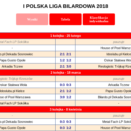
I POLSKA LIGA BILARDOWA 2018
Klasyfikacja
Wyniki
Tabela
indywidualna
1 kolejka - 25 lutego
tal Fach LP Sokółka
pauzuje
-
House of Pool Wars
do.pl Dekada Sosnowiec
2:1
2:1
Idoslubu.pl Kielce
Papa Gusto Opole
1:2
1:2
Oskar Stalowa Wo
Arkadia Tczew
2:1
3:0
Reslogistic Trójkąt R
2 kolejka - 18 marca
gistic Trójkąt Rzeszów
pauzuje
skar Stalowa Wola
0:3
0:3
Arkadia Tczew
Idoslubu.pl Kielce
2:1
1:2
Papa Gusto Opol
se of Pool Warszawa
3:0
1:2
Bilardo.pl Dekada Sos
tal Fach LP Sokółka
-
3 kolejka - 8 kwietnia
-
pauzuje
do.pl Dekada Sosnowiec
0:3
0:3
Metal Fach LP Sokó
Papa Gusto Opole
0:3
1:2
House of Pool Wars