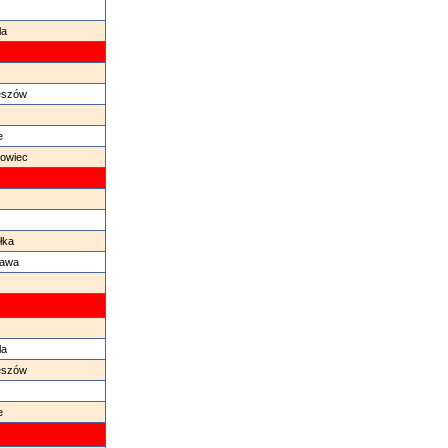
la
zeszów
e
nowiec
łka
zawa
la
zeszów
e