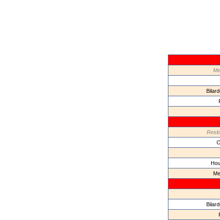
Me
Bilar
Reslo
O
Hou
Me
Bilar