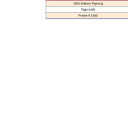
UKS Snikers Rękoraj
Tago Łódź
Frame II Łódź