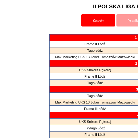
II POLSKA LIGA 
Zespoły
Wynik
1 
Frame II Łódź
Tago Łódź
Mak Marketing UKS 13 Joker Tomaszów Mazowiecki
2
UKS Snikers Rękoraj
Frame II Łódź
Tago Łódź
3
Tago Łódź
Mak Marketing UKS 13 Joker Tomaszów Mazowiecki
Frame III Łódź
UKS Snikers Rękoraj
Trytago Łódź
Frame II Łódź