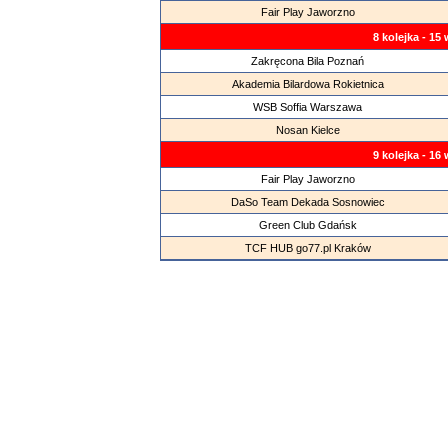
Fair Play Jaworzno
8 kolejka - 15
Zakręcona Bila Poznań
Akademia Bilardowa Rokietnica
WSB Soffia Warszawa
Nosan Kielce
9 kolejka - 16
Fair Play Jaworzno
DaSo Team Dekada Sosnowiec
Green Club Gdańsk
TCF HUB go77.pl Kraków