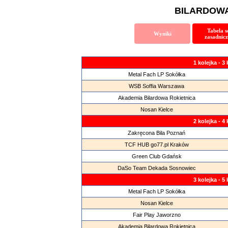
BILARDOWA
Tabela s
Wyniki
zasadnic
1 kolejka - 3
Metal Fach LP Sokółka
WSB Soffia Warszawa
Akademia Bilardowa Rokietnica
Nosan Kielce
2 kolejka - 4
Zakręcona Bila Poznań
TCF HUB go77.pl Kraków
Green Club Gdańsk
DaSo Team Dekada Sosnowiec
3 kolejka - 5
Metal Fach LP Sokółka
Nosan Kielce
Fair Play Jaworzno
Akademia Bilardowa Rokietnica